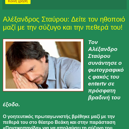
Κοινή χρήση
Αλέξανδρος Σταύρου: Δείτε τον ηθοποιό
μαζί με την σύζυγο και την πεθερά του!
Τον
Αλέξανδρο
Σταύρου
συνάντησε ο
φωτογραφικό
ς φακός του
entertv σε
πρόσφατη
βραδινή του
έξοδο.
Ο γοητευτικός πρωταγωνιστής βρέθηκε μαζί με την
πεθερά του στο θέατρο Βεάκη και στην παράσταση
«Ποντικοπαγίδα» για να απολαύσει τη σύζυγο του