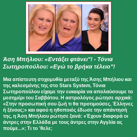
Άση Μπήλιου: «Εντάξει φτάνει"! - Τόνια
Σωτηροπούλου: «Εγώ το βρήκα τέλειο"!
Μια απίστευτη στιχομυθία μεταξύ της Άσης Μπήλιου και
της καλεσμένης της στο Stars System, Τόνια
Σωτηροπούλου είχαμε την ευκαιρία να απολαύσουμε το
μεσημέρι του Σαββάτου. Η αστρολόγος ρώτησε αρχικά:
«Στην προσωπική σου ζωή τι θα προτιμούσες, Έλληνες
ή ξένους;» και αφού η ηθοποιός έδωσε την απάντησή
της, η Άση Μπήλιου ρώτησε ξανά: «Έχουν διαφορά οι
άντρες στην Ελλάδα με τους άντρες στην Αγγλία ας
πούμε...»; Τι το 'θελε;