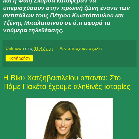
και η Φαίη Σκορδά κατάφεραν να
υπερισχύσουν στην πρωινή ζώνη έναντι των
αντιπάλων τους Πέτρου Κωστόπουλου και
Τζένης Μπαλατσινού σε ό,τι αφορά τα
νούμερα τηλεθέασης.
Unknown
στις
11:47 π.μ.
Δεν υπάρχουν σχόλια:
Κοινή χρήση
Η Βίκυ Χατζηβασιλείου απαντά: Στο
Πάμε Πακέτο έχουμε αληθινές ιστορίες