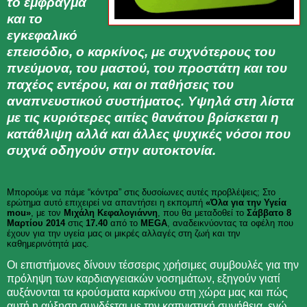
το έμφραγμα
και το
εγκεφαλικό
επεισόδιο, ο καρκίνος, με συχνότερους του
πνεύμονα, του μαστού, του προστάτη και του
παχέος εντέρου, και οι παθήσεις του
αναπνευστικού συστήματος. Υψηλά στη λίστα
με τις κυριότερες αιτίες θανάτου βρίσκεται η
κατάθλιψη αλλά και άλλες ψυχικές νόσοι που
συχνά οδηγούν στην αυτοκτονία.
Μπορούμε να πάμε “κόντρα” στις δυσοίωνες αυτές προβλέψεις; Στο
ερώτημα αυτό επιχειρεί να απαντήσει η εκπομπή
«Όλα για την Υγεία
mou»
, με τον
Μιχάλη Κεφαλογιάννη
, που θα μεταδοθεί το
Σάββατο 8
Μαρτίου 2014
στις
17.40
από το
MEGA
, αναδεικνύοντας τα οφέλη που
έχουν για την υγεία μας οι μικρές αλλαγές στη ζωή και την
καθημερινότητά μας.
Οι επιστήμονες δίνουν τέσσερις χρήσιμες συμβουλές για την
πρόληψη των καρδιαγγειακών νοσημάτων, εξηγούν γιατί
αυξάνονται τα κρούσματα καρκίνου στη χώρα μας και πώς
αυτή η αύξηση συνδέεται με την καπνιστική συνήθεια, ενώ